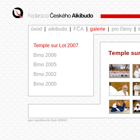
úvod
|
aikibudo
|
FČA
|
galerie
|
pro členy
|
Temple sur Lot 2007
Temple sur 
Brno 2006
Brno 2005
Brno 2002
Brno 2000
jste návštěvník číslo 85847