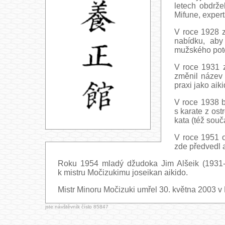
letech obdrže
Mifune, expert
V roce 1928 z
nabídku, aby
mužského poto
V roce 1931 z
změnil název 
praxi jako aik
V roce 1938 b
s karate z os
kata (též souč
V roce 1951 o
zde předvedl a
Roku 1954 mladý džudoka Jim Alšeik (1931-1
k mistru Močizukimu joseikan aikido.
Mistr Minoru Močizuki umřel 30. května 2003 v 
jste návštěvník číslo 85847