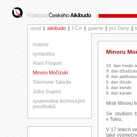
úvod
|
aikibudo
|
FČA
|
galerie
|
pro členy
|
historie
Minoru Moč
symbolika
Alain Floquet
10. dan meijin 
9. dan džudžut
Minoru Močizuki
8. dan jaidžutsu
5. dan džudo
Tokimune Takeda
5. dan kendo
Jošio Sugino
5. dan karate
systematika technických
Mistr Minoru M
prostředků
Se studiem b
v Tokiu.
V 17 letech s
také výjimečn