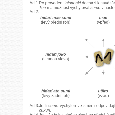
Ad 1.
Po provedení
tajsabaki
dochází k navázán
Tori
má možnost vychylovat
seme
v násle
Ad 2.
hidari mae sumi
mae
(levý přední roh)
(vpřed)
hidari joko
(stranou vlevo)
hidari ato sumi
uširo
(levý zadní roh)
(vzad)
Ad 3.
Je-li
seme
vychýlen ve směru odpovídajíc
cukuri
.
Ad 4.
Jestliže byly splněny všechny předcházej