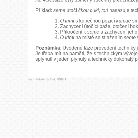
Příklad:
seme
útočí
čkou cuki
,
tori
nasazuje tec
O irimi
s konečnou pozicí
kamae
smě
Zachycení útočící paže, otočení bo
Přikročení k
seme
a zachycení jeho 
O irimi
na místě se stlažením
seme
Poznámka
: Uvedené fáze provedení techniky
Je třeba mít na paměti, že s technickým vývoj
splynutí v jeden plynulý a technicky dokonalý 
jste návštěvník číslo 85847