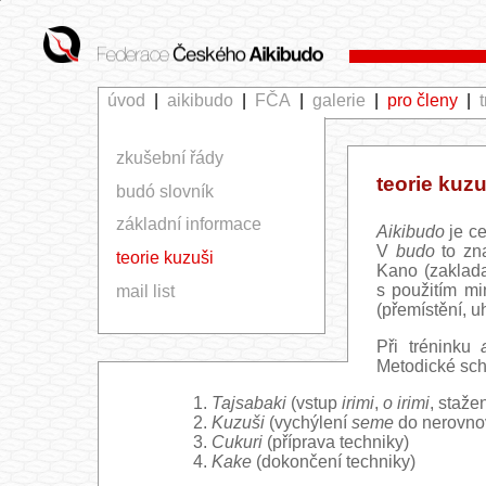
úvod
|
aikibudo
|
FČA
|
galerie
|
pro členy
|
zkušební řády
teorie kuzu
budó slovník
základní informace
Aikibudo
je ce
V
budo
to zn
teorie kuzuši
Kano (zaklad
s použitím mi
mail list
(přemístění, u
Při tréninku
Metodické sc
Tajsabaki
(vstup
irimi
,
o irimi
, staže
Kuzuši
(vychýlení
seme
do nerovno
Cukuri
(příprava techniky)
Kake
(dokončení techniky)